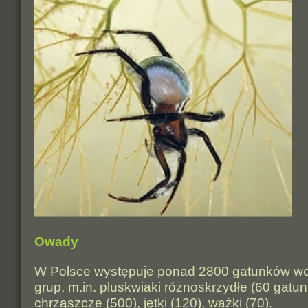
Owady
W Polsce występuje ponad 2800 gatunków w
grup, m.in. pluskwiaki różnoskrzydłe (60 gatu
chrząszcze (500), jętki (120), ważki (70).