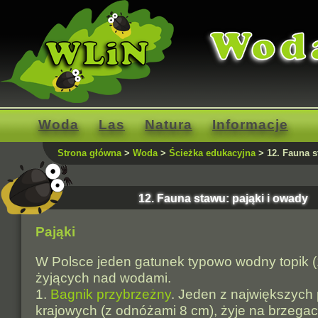
Woda
Las
Natura
Informacje
Strona główna
>
Woda
>
Ścieżka edukacyjna
> 12. Fauna s
12. Fauna stawu: pająki i owady
Pająki
W Polsce jeden gatunek typowo wodny topik (1b
żyjących nad wodami.
1.
Bagnik przybrzeżny
. Jeden z największych
krajowych (z odnóżami 8 cm), żyje na brzegac