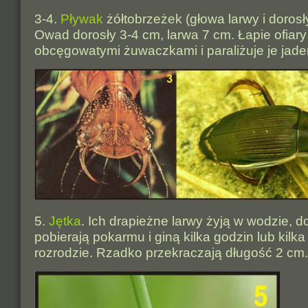
3-4.
Pływak
żółtobrzeżek (głowa larwy i dorosł
Owad dorosły 3-4 cm, larwa 7 cm. Łapie ofiar
obcęgowatymi żuwaczkami i paraliżuje je jad
5.
Jętka
. Ich drapieżne larwy żyją w wodzie, d
pobierają pokarmu i giną kilka godzin lub kilka
rozrodzie. Rzadko przekraczają długość 2 cm.