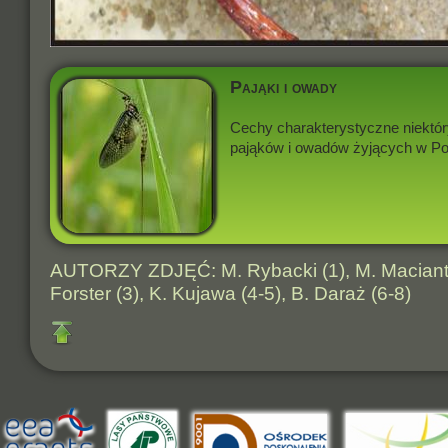
Pająki i owady
Cechy charakterystyczne niektó
pająków i owadów żyjących w Po
AUTORZY ZDJĘĆ: M. Rybacki (1), M. Macianto
Forster (3), K. Kujawa (4-5), B. Daraż (6-8)