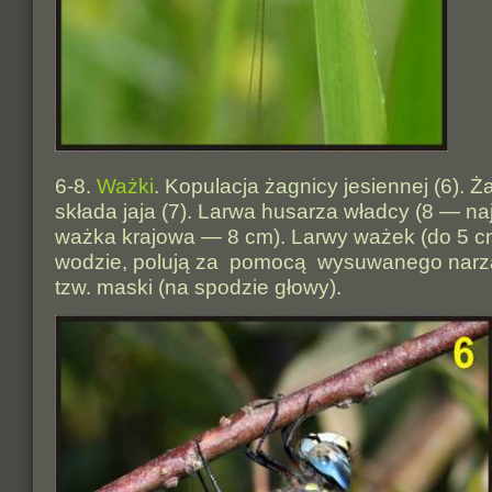
6-8.
Ważki
. Kopulacja żagnicy jesiennej (6). Ż
składa jaja (7). Larwa husarza władcy (8 — n
ważka krajowa — 8 cm). Larwy ważek (do 5 c
wodzie, polują za pomocą wysuwanego nar
tzw. maski (na spodzie głowy).