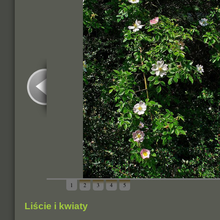
1
2
3
4
5
Liście i kwiaty