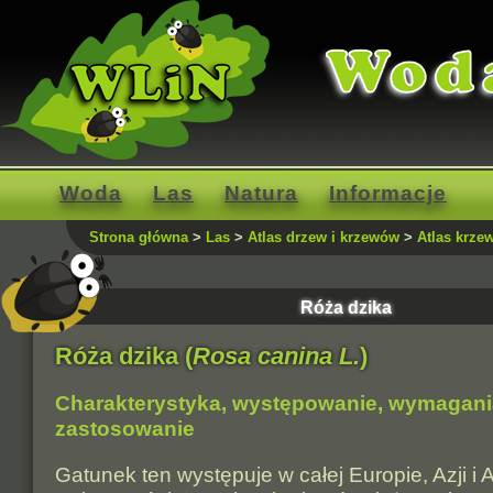
Woda
Las
Natura
Informacje
Strona główna
>
Las
>
Atlas drzew i krzewów
>
Atlas krze
Róża dzika
Róża dzika (
Rosa canina L.
)
Charakterystyka, występowanie, wymagani
zastosowanie
Gatunek ten występuje w całej Europie, Azji i 