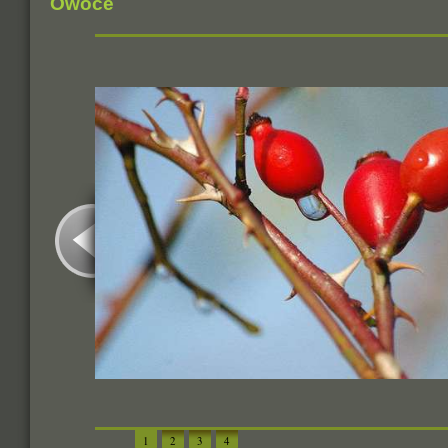
Owoce
1
2
3
4