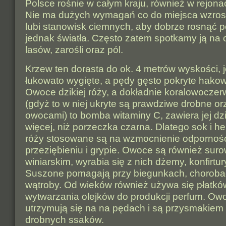
Polsce rośnie w całym kraju, również w rejona
Nie ma dużych wymagań co do miejsca wzrost
lubi stanowisk ciemnych, aby dobrze rosnąć p
jednak światła. Często zatem spotkamy ją na
lasów, zarośli oraz pól.
Krzew ten dorasta do ok. 4 metrów wyskości, 
łukowato wygięte, a pędy gęsto pokryte hakow
Owoce dzikiej róży, a dokładnie koralowocze
(gdyż to w niej ukryte są prawdziwe drobne o
owocami) to bomba witaminy C, zawiera jej dzi
więcej, niż porzeczka czarna. Dlatego sok i her
róży stosowane są na wzmocnienie odpornośc
przeziębieniu i grypie. Owoce są również su
winiarskim, wyrabia się z nich dżemy, konfirtury
Suszone pomagają przy biegunkach, chorobac
wątroby. Od wieków również używa się płatkó
wytwarzania olejków do produkcji perfum. Ow
utrzymują się na na pędach i są przysmakiem 
drobnych ssaków.